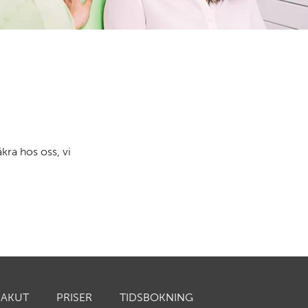
äkra hos oss, vi
AKUT
PRISER
TIDSBOKNING